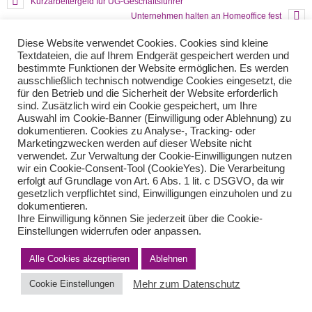
Kurzarbeitergeld für UG-Geschäftsführer
Unternehmen halten an Homeoffice fest
Diese Website verwendet Cookies. Cookies sind kleine
Textdateien, die auf Ihrem Endgerät gespeichert werden und
Teilen Sie diese Nachricht mit Ihren Freunden oder Kollegen
bestimmte Funktionen der Website ermöglichen. Es werden
ausschließlich technisch notwendige Cookies eingesetzt, die
für den Betrieb und die Sicherheit der Website erforderlich
sind. Zusätzlich wird ein Cookie gespeichert, um Ihre
Auswahl im Cookie-Banner (Einwilligung oder Ablehnung) zu
dokumentieren. Cookies zu Analyse-, Tracking- oder
Marketingzwecken werden auf dieser Website nicht
verwendet. Zur Verwaltung der Cookie-Einwilligungen nutzen
wir ein Cookie-Consent-Tool (CookieYes). Die Verarbeitung
erfolgt auf Grundlage von Art. 6 Abs. 1 lit. c DSGVO, da wir
gesetzlich verpflichtet sind, Einwilligungen einzuholen und zu
Impressum
Haftungsausschluss
Datenschutzerklärung nach DSGVO
dokumentieren.
Kontakt
Ihre Einwilligung können Sie jederzeit über die Cookie-
© von Herder Management GmbH 2024 I * § 6 Nr.4 StBerG
Einstellungen widerrufen oder anpassen.
Alle Cookies akzeptieren
Ablehnen
Mehr zum Datenschutz
Cookie Einstellungen