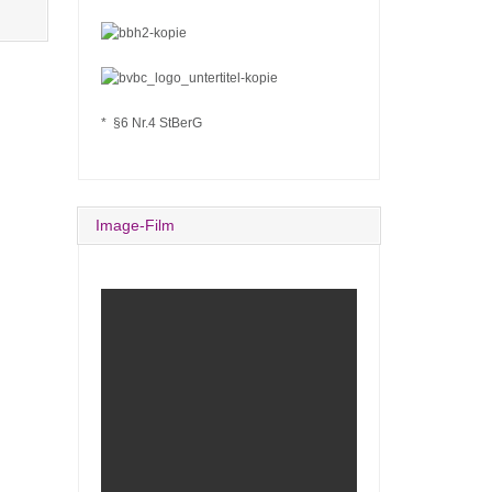
* §6 Nr.4 StBerG
Image-Film