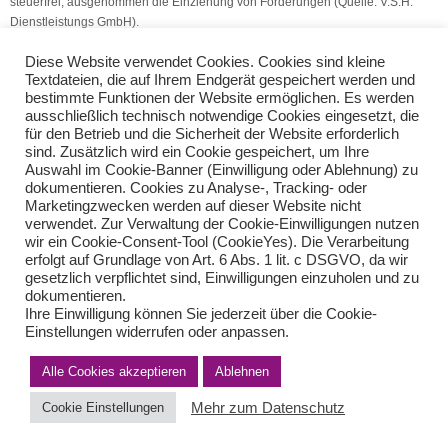
steuerfrei, ausgenommen die Einziehung von Forderungen (Quelle: V.S.H.
Dienstleistungs GmbH).
Diese Website verwendet Cookies. Cookies sind kleine
Diensthandy
Mindestlöhne in der Altenpflege steigen
Textdateien, die auf Ihrem Endgerät gespeichert werden und
bestimmte Funktionen der Website ermöglichen. Es werden
ausschließlich technisch notwendige Cookies eingesetzt, die
Teilen Sie diese Nachricht mit Ihren Freunden oder Kollegen
für den Betrieb und die Sicherheit der Website erforderlich
sind. Zusätzlich wird ein Cookie gespeichert, um Ihre
Auswahl im Cookie-Banner (Einwilligung oder Ablehnung) zu
dokumentieren. Cookies zu Analyse-, Tracking- oder
Marketingzwecken werden auf dieser Website nicht
verwendet. Zur Verwaltung der Cookie-Einwilligungen nutzen
wir ein Cookie-Consent-Tool (CookieYes). Die Verarbeitung
erfolgt auf Grundlage von Art. 6 Abs. 1 lit. c DSGVO, da wir
gesetzlich verpflichtet sind, Einwilligungen einzuholen und zu
dokumentieren.
Ihre Einwilligung können Sie jederzeit über die Cookie-
Impressum
Haftungsausschluss
Datenschutzerklärung nach DSGVO
Einstellungen widerrufen oder anpassen.
Kontakt
© von Herder Management GmbH 2024 I * § 6 Nr.4 StBerG
Alle Cookies akzeptieren
Ablehnen
Mehr zum Datenschutz
Cookie Einstellungen