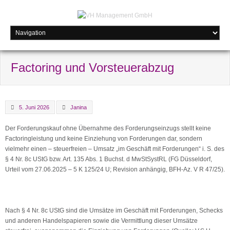
Factoring und Vorsteuerabzug
5. Juni 2026
Janina
Der Forderungskauf ohne Übernahme des Forderungseinzugs stellt keine
Factoringleistung und keine Einziehung von Forderungen dar, sondern
vielmehr einen – steuerfreien – Umsatz „im Geschäft mit Forderungen“ i. S. des
§ 4 Nr. 8c UStG bzw. Art. 135 Abs. 1 Buchst. d MwStSystRL (FG Düsseldorf,
Urteil vom 27.06.2025 – 5 K 125/24 U; Revision anhängig, BFH-Az. V R 47/25).
Nach § 4 Nr. 8c UStG sind die Umsätze im Geschäft mit Forderungen, Schecks
und anderen Handelspapieren sowie die Vermittlung dieser Umsätze