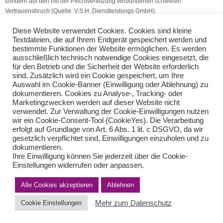
sondern auf den mit der Pflichtverletzung verbundenen schweren
Vertrauensbruch (Quelle: V.S.H. Dienstleistungs GmbH).
Diese Website verwendet Cookies. Cookies sind kleine
Finanzamt vernichtet eingereichte Belege
Textdateien, die auf Ihrem Endgerät gespeichert werden und
Barzahlungen über 3.000 Euro ab Juli 2027
bestimmte Funktionen der Website ermöglichen. Es werden
ausschließlich technisch notwendige Cookies eingesetzt, die
für den Betrieb und die Sicherheit der Website erforderlich
Teilen Sie diese Nachricht mit Ihren Freunden oder Kollegen
sind. Zusätzlich wird ein Cookie gespeichert, um Ihre
Auswahl im Cookie-Banner (Einwilligung oder Ablehnung) zu
dokumentieren. Cookies zu Analyse-, Tracking- oder
Marketingzwecken werden auf dieser Website nicht
verwendet. Zur Verwaltung der Cookie-Einwilligungen nutzen
wir ein Cookie-Consent-Tool (CookieYes). Die Verarbeitung
erfolgt auf Grundlage von Art. 6 Abs. 1 lit. c DSGVO, da wir
gesetzlich verpflichtet sind, Einwilligungen einzuholen und zu
dokumentieren.
Ihre Einwilligung können Sie jederzeit über die Cookie-
Einstellungen widerrufen oder anpassen.
Impressum
Haftungsausschluss
Datenschutzerklärung nach DSGVO
Kontakt
Alle Cookies akzeptieren
Ablehnen
© von Herder Management GmbH 2024 I * § 6 Nr.4 StBerG
Mehr zum Datenschutz
Cookie Einstellungen