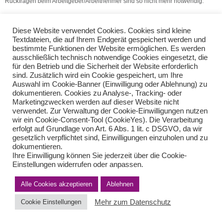
Rückfragen beim Arbeitgeber/Arbeitnehmer sind so nicht mehr notwendig.
(Quelle: V.S.H. Dienstleistungs GmbH)
Diese Website verwendet Cookies. Cookies sind kleine
Textdateien, die auf Ihrem Endgerät gespeichert werden und
Gesetz zur Rückführung des Solidaritätszuschlags
bestimmte Funktionen der Website ermöglichen. Es werden
PKW: Nachträglich erstellte Nachweise
ausschließlich technisch notwendige Cookies eingesetzt, die
für den Betrieb und die Sicherheit der Website erforderlich
sind. Zusätzlich wird ein Cookie gespeichert, um Ihre
Auswahl im Cookie-Banner (Einwilligung oder Ablehnung) zu
Teilen Sie diese Nachricht mit Ihren Freunden oder Kollegen
dokumentieren. Cookies zu Analyse-, Tracking- oder
Marketingzwecken werden auf dieser Website nicht
verwendet. Zur Verwaltung der Cookie-Einwilligungen nutzen
wir ein Cookie-Consent-Tool (CookieYes). Die Verarbeitung
erfolgt auf Grundlage von Art. 6 Abs. 1 lit. c DSGVO, da wir
gesetzlich verpflichtet sind, Einwilligungen einzuholen und zu
dokumentieren.
Ihre Einwilligung können Sie jederzeit über die Cookie-
Einstellungen widerrufen oder anpassen.
Impressum
Haftungsausschluss
Datenschutzerklärung nach DSGVO
Alle Cookies akzeptieren
Ablehnen
Kontakt
© von Herder Management GmbH 2024 I * § 6 Nr.4 StBerG
Mehr zum Datenschutz
Cookie Einstellungen