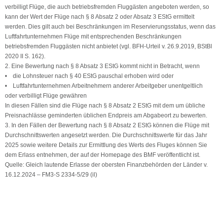
verbilligt Flüge, die auch betriebsfremden Fluggästen angeboten werden, so
kann der Wert der Flüge nach § 8 Absatz 2 oder Absatz 3 EStG ermittelt
werden. Dies gilt auch bei Beschränkungen im Reservierungsstatus, wenn das
Luftfahrtunternehmen Flüge mit entsprechenden Beschränkungen
betriebsfremden Fluggästen nicht anbietet (vgl. BFH-Urteil v. 26.9.2019, BStBl
2020 II S. 162).
2. Eine Bewertung nach § 8 Absatz 3 EStG kommt nicht in Betracht, wenn
• die Lohnsteuer nach § 40 EStG pauschal erhoben wird oder
• Luftfahrtunternehmen Arbeitnehmern anderer Arbeitgeber unentgeltlich
oder verbilligt Flüge gewähren
In diesen Fällen sind die Flüge nach § 8 Absatz 2 EStG mit dem um übliche
Preisnachlässe geminderten üblichen Endpreis am Abgabeort zu bewerten.
3. In den Fällen der Bewertung nach § 8 Absatz 2 EStG können die Flüge mit
Durchschnittswerten angesetzt werden. Die Durchschnittswerte für das Jahr
2025 sowie weitere Details zur Ermittlung des Werts des Fluges können Sie
dem Erlass entnehmen, der auf der Homepage des BMF veröffentlicht ist.
Quelle: Gleich lautende Erlasse der obersten Finanzbehörden der Länder v.
16.12.2024 – FM3-S 2334-5/29 (il)