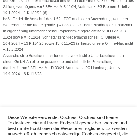
den Grundsatz der Selbstlosigkeit und gegen den Grundsatz der Erhaltung des
Stiftungsvermögens vor? BFH-Az. V R 11/24; Vorinstanz: FG Bremen, Urteil v.
10.4.2024 – 1 K 180/21 (6).
beSt: Findet die Vorschrift des § 52d FGO auch dann Anwendung, wenn der
Steuerberater die Klage gemäß § 47 Abs. 2 FGO beim zuständigen Finanzamt
in eigenhändig unterschriebener Papierform eingereicht hat? BFH-Az. X R
11/24 sowie X R 12/24; Vorinstanzen: Niedersächsisches FG, Urteile v.
16.4.2024 – 13 K 114/23 sowie 13 K 115/23 (s. hierzu unsere Online-Nachricht
v. 16.5.2024).
Atypische stille Beteiligung: Ist für eine atypisch stille Unterbeteiligung an
einem GmbH-Anteil eine gesonderte und einheitliche Feststellung
durchzuführen? BFH-Az. VIII R 33/24; Vorinstanz: FG Hamburg, Urteil v.
19.9.2024 – 6 K 112/23.
Quelle: VSH Dienstleistungs GmbH
Diese Website verwendet Cookies. Cookies sind kleine
Textdateien, die auf Ihrem Endgerät gespeichert werden und
Gewährung unentgeltlicher oder verbilligter Flüge (Oberste
bestimmte Funktionen der Website ermöglichen. Es werden
Finanzbehörden der Länder)
ausschließlich technisch notwendige Cookies eingesetzt, die
Erstattung der Steuerzahlung für einen Verdienstausfallschaden