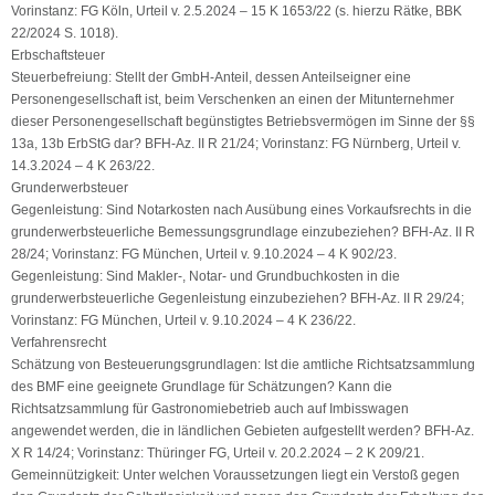
Vorinstanz: FG Köln, Urteil v. 2.5.2024 – 15 K 1653/22 (s. hierzu Rätke, BBK
22/2024 S. 1018).
Erbschaftsteuer
Steuerbefreiung: Stellt der GmbH-Anteil, dessen Anteilseigner eine
Personengesellschaft ist, beim Verschenken an einen der Mitunternehmer
dieser Personengesellschaft begünstigtes Betriebsvermögen im Sinne der §§
13a, 13b ErbStG dar? BFH-Az. II R 21/24; Vorinstanz: FG Nürnberg, Urteil v.
14.3.2024 – 4 K 263/22.
Grunderwerbsteuer
Gegenleistung: Sind Notarkosten nach Ausübung eines Vorkaufsrechts in die
grunderwerbsteuerliche Bemessungsgrundlage einzubeziehen? BFH-Az. II R
28/24; Vorinstanz: FG München, Urteil v. 9.10.2024 – 4 K 902/23.
Gegenleistung: Sind Makler-, Notar- und Grundbuchkosten in die
grunderwerbsteuerliche Gegenleistung einzubeziehen? BFH-Az. II R 29/24;
Vorinstanz: FG München, Urteil v. 9.10.2024 – 4 K 236/22.
Verfahrensrecht
Schätzung von Besteuerungsgrundlagen: Ist die amtliche Richtsatzsammlung
des BMF eine geeignete Grundlage für Schätzungen? Kann die
Richtsatzsammlung für Gastronomiebetrieb auch auf Imbisswagen
angewendet werden, die in ländlichen Gebieten aufgestellt werden? BFH-Az.
X R 14/24; Vorinstanz: Thüringer FG, Urteil v. 20.2.2024 – 2 K 209/21.
Gemeinnützigkeit: Unter welchen Voraussetzungen liegt ein Verstoß gegen