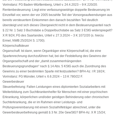
Vorinstanz: FG Baden-Württemberg, Urteil v. 24.4.2023 – 9 K 220/20.
Rentenbesteuerung: Liegt eine verfassungswidrige doppelte Besteuerung im
Einzelfall vor, wenn der vor 2005 bezahlte Teil der Vorsorgeaufwendungen aus
bereits versteuertem Einkommen den danach bezahlten Teil deutlich
übersteigt und sich dieses Übergewicht nicht in dem Besteuerungsanteil nach
§ 22 Nr. 1 Satz 3 Buchstabe a Doppelbuchstabe aa Satz 3 EStG widerspiegelt?
X R 9/24; FG des Saarlandes, Urteil v. 27.3.2024 – 3 K 1072/20 (s. hierzu
Ermel, NWB 25/2024 S. 1700).
Körperschaftsteuer
Organschaft: Ist dann, wenn Organträger eine Körperschaft ist, die eine
Spartenrechnung durchzuführen hat, bei der Feststellung des Gewinns der
Organgesellschaft und der „damit zusammenhängenden
Besteuerungsgrundlagen“ nach § 14 Abs. 5 KStG auch die Zuordnung des
Gewinns zu einer bestimmten Sparte mit festzustellen? BFH-Az. I R 18/24;
Vorinstanz: FG Münster, Urteil v. 6.6.2024 – 13 K 780/22 F.
Gewerbesteuer
Steuerbefreiung: Fallen Leistungen eines diplomierten Sozialarbeiters mit
Weiterbildung zum Suchtkrankenhelfer für Menschen mit einer psychischen
Erkrankung, körperlichen und/oder geistigen Behinderung oder chronischen
Suchterkrankung, die er im Rahmen einer Leistungs- und
Prüfungsvereinbarung mit einem Sozialhilfeträger abrechnet, unter die
Gewerbesteuerbefreiung gemäß § 3 Nr. 20e GewStG? BFH-Az. X R 15/24;