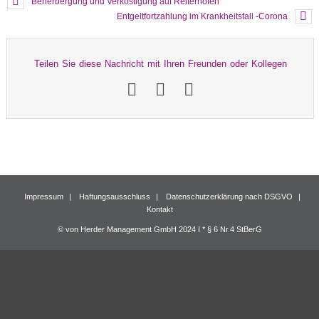
Beherbergung und Verköstigung auf Reiterhöfen
Entgeltfortzahlung im Krankheitsfall -Corona
Teilen Sie diese Nachricht mit Ihren Freunden oder Kollegen
Impressum
Haftungsausschluss
Datenschutzerklärung nach DSGVO
Kontakt
© von Herder Management GmbH 2024 I * § 6 Nr.4 StBerG