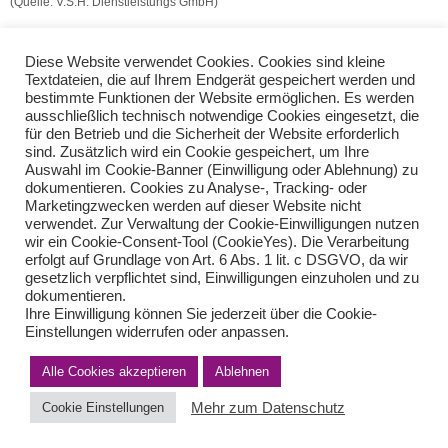
(Quelle: V.S.H. Dienstleistungs GmbH)
Sozialabkommen nach Brexit
Nichtrückkehrtage Grenzgänger
Diese Website verwendet Cookies. Cookies sind kleine
Textdateien, die auf Ihrem Endgerät gespeichert werden und
bestimmte Funktionen der Website ermöglichen. Es werden
Teilen Sie diese Nachricht mit Ihren Freunden oder Kollegen
ausschließlich technisch notwendige Cookies eingesetzt, die
für den Betrieb und die Sicherheit der Website erforderlich
sind. Zusätzlich wird ein Cookie gespeichert, um Ihre
Auswahl im Cookie-Banner (Einwilligung oder Ablehnung) zu
dokumentieren. Cookies zu Analyse-, Tracking- oder
Marketingzwecken werden auf dieser Website nicht
verwendet. Zur Verwaltung der Cookie-Einwilligungen nutzen
wir ein Cookie-Consent-Tool (CookieYes). Die Verarbeitung
erfolgt auf Grundlage von Art. 6 Abs. 1 lit. c DSGVO, da wir
gesetzlich verpflichtet sind, Einwilligungen einzuholen und zu
dokumentieren.
Impressum
Haftungsausschluss
Datenschutzerklärung nach DSGVO
Ihre Einwilligung können Sie jederzeit über die Cookie-
Kontakt
Einstellungen widerrufen oder anpassen.
© von Herder Management GmbH 2024 I * § 6 Nr.4 StBerG
Alle Cookies akzeptieren
Ablehnen
Mehr zum Datenschutz
Cookie Einstellungen