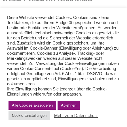
(Quelle: V.S.H. Dienstleistungs GmbH)
Diese Website verwendet Cookies. Cookies sind kleine
Digitalisierung in der Lohnabrechnung
Textdateien, die auf Ihrem Endgerät gespeichert werden und
bestimmte Funktionen der Website ermöglichen. Es werden
Sonderurlaub: Umzug, Hochzeit, Geburt, Todesfall
ausschließlich technisch notwendige Cookies eingesetzt, die
für den Betrieb und die Sicherheit der Website erforderlich
sind. Zusätzlich wird ein Cookie gespeichert, um Ihre
Teilen Sie diese Nachricht mit Ihren Freunden oder Kollegen
Auswahl im Cookie-Banner (Einwilligung oder Ablehnung) zu
dokumentieren. Cookies zu Analyse-, Tracking- oder
Marketingzwecken werden auf dieser Website nicht
verwendet. Zur Verwaltung der Cookie-Einwilligungen nutzen
wir ein Cookie-Consent-Tool (CookieYes). Die Verarbeitung
erfolgt auf Grundlage von Art. 6 Abs. 1 lit. c DSGVO, da wir
gesetzlich verpflichtet sind, Einwilligungen einzuholen und zu
dokumentieren.
Ihre Einwilligung können Sie jederzeit über die Cookie-
Einstellungen widerrufen oder anpassen.
Impressum
Haftungsausschluss
Datenschutzerklärung nach DSGVO
Alle Cookies akzeptieren
Kontakt
Ablehnen
© von Herder Management GmbH 2024 I * § 6 Nr.4 StBerG
Mehr zum Datenschutz
Cookie Einstellungen