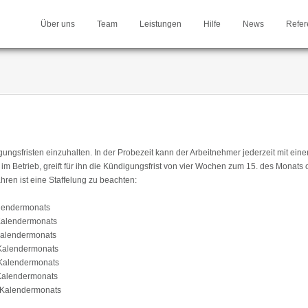
Über uns
Team
Leistungen
Hilfe
News
Refer
ngsfristen einzuhalten. In der Probezeit kann der Arbeitnehmer jederzeit mit einer
im Betrieb, greift für ihn die Kündigungsfrist von vier Wochen zum 15. des Monats 
ren ist eine Staffelung zu beachten:
alendermonats
 Kalendermonats
 Kalendermonats
 Kalendermonats
 Kalendermonats
 Kalendermonats
s Kalendermonats