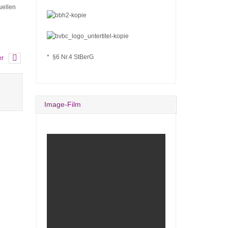
uellen
* §6 Nr.4 StBerG
er
Image-Film