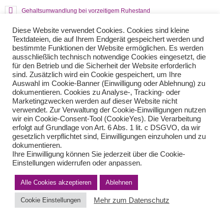
Gehaltsumwandlung bei vorzeitigem Ruhestand
Beitragssenkung Krankenkassen beschlossen
Diese Website verwendet Cookies. Cookies sind kleine
Textdateien, die auf Ihrem Endgerät gespeichert werden und
bestimmte Funktionen der Website ermöglichen. Es werden
Teilen Sie diese Nachricht mit Ihren Freunden oder Kollegen
ausschließlich technisch notwendige Cookies eingesetzt, die
für den Betrieb und die Sicherheit der Website erforderlich
sind. Zusätzlich wird ein Cookie gespeichert, um Ihre
Auswahl im Cookie-Banner (Einwilligung oder Ablehnung) zu
dokumentieren. Cookies zu Analyse-, Tracking- oder
Marketingzwecken werden auf dieser Website nicht
verwendet. Zur Verwaltung der Cookie-Einwilligungen nutzen
wir ein Cookie-Consent-Tool (CookieYes). Die Verarbeitung
erfolgt auf Grundlage von Art. 6 Abs. 1 lit. c DSGVO, da wir
gesetzlich verpflichtet sind, Einwilligungen einzuholen und zu
dokumentieren.
Impressum
Haftungsausschluss
Datenschutzerklärung nach DSGVO
Ihre Einwilligung können Sie jederzeit über die Cookie-
Kontakt
Einstellungen widerrufen oder anpassen.
© von Herder Management GmbH 2024 I * § 6 Nr.4 StBerG
Alle Cookies akzeptieren
Ablehnen
Mehr zum Datenschutz
Cookie Einstellungen