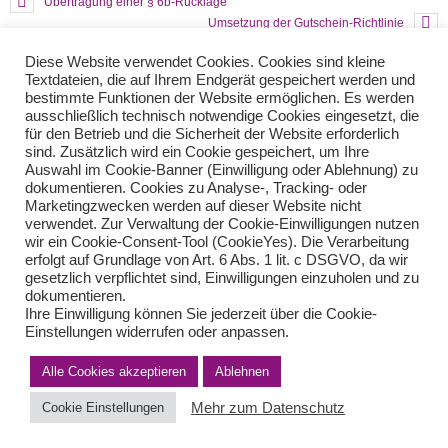
Übertragung einer § 6b-Rücklage
Umsetzung der Gutschein-Richtlinie
Diese Website verwendet Cookies. Cookies sind kleine
Textdateien, die auf Ihrem Endgerät gespeichert werden und
Teilen Sie diese Nachricht mit Ihren Freunden oder Kollegen
bestimmte Funktionen der Website ermöglichen. Es werden
ausschließlich technisch notwendige Cookies eingesetzt, die
für den Betrieb und die Sicherheit der Website erforderlich
sind. Zusätzlich wird ein Cookie gespeichert, um Ihre
Auswahl im Cookie-Banner (Einwilligung oder Ablehnung) zu
dokumentieren. Cookies zu Analyse-, Tracking- oder
Marketingzwecken werden auf dieser Website nicht
verwendet. Zur Verwaltung der Cookie-Einwilligungen nutzen
wir ein Cookie-Consent-Tool (CookieYes). Die Verarbeitung
erfolgt auf Grundlage von Art. 6 Abs. 1 lit. c DSGVO, da wir
gesetzlich verpflichtet sind, Einwilligungen einzuholen und zu
Impressum
Haftungsausschluss
Datenschutzerklärung nach DSGVO
dokumentieren.
Kontakt
Ihre Einwilligung können Sie jederzeit über die Cookie-
© von Herder Management GmbH 2024 I * § 6 Nr.4 StBerG
Einstellungen widerrufen oder anpassen.
Alle Cookies akzeptieren
Ablehnen
Mehr zum Datenschutz
Cookie Einstellungen