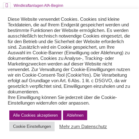
Windkraftanlagen AfA-Beginn
Vorsteuerabzug mit Rechnungskopie
Diese Website verwendet Cookies. Cookies sind kleine
Textdateien, die auf Ihrem Endgerät gespeichert werden und
bestimmte Funktionen der Website ermöglichen. Es werden
Teilen Sie diese Nachricht mit Ihren Freunden oder Kollegen
ausschließlich technisch notwendige Cookies eingesetzt, die
für den Betrieb und die Sicherheit der Website erforderlich
sind. Zusätzlich wird ein Cookie gespeichert, um Ihre
Auswahl im Cookie-Banner (Einwilligung oder Ablehnung) zu
dokumentieren. Cookies zu Analyse-, Tracking- oder
Marketingzwecken werden auf dieser Website nicht
verwendet. Zur Verwaltung der Cookie-Einwilligungen nutzen
wir ein Cookie-Consent-Tool (CookieYes). Die Verarbeitung
erfolgt auf Grundlage von Art. 6 Abs. 1 lit. c DSGVO, da wir
gesetzlich verpflichtet sind, Einwilligungen einzuholen und zu
Impressum
Haftungsausschluss
Datenschutzerklärung nach DSGVO
dokumentieren.
Kontakt
Ihre Einwilligung können Sie jederzeit über die Cookie-
Einstellungen widerrufen oder anpassen.
© von Herder Management GmbH 2024 I * § 6 Nr.4 StBerG
Alle Cookies akzeptieren
Ablehnen
Mehr zum Datenschutz
Cookie Einstellungen