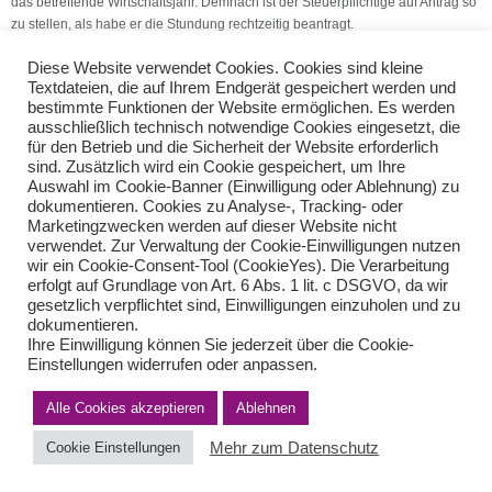
das betreffende Wirtschaftsjahr. Demnach ist der Steuerpflichtige auf Antrag so
zu stellen, als habe er die Stundung rechtzeitig beantragt.
Diese Website verwendet Cookies. Cookies sind kleine
(Quelle: V.S.H. Dienstleistungs GmbH)
Textdateien, die auf Ihrem Endgerät gespeichert werden und
bestimmte Funktionen der Website ermöglichen. Es werden
Pfändungsschutz für Zulagen
Minijobs in Deutschland
ausschließlich technisch notwendige Cookies eingesetzt, die
für den Betrieb und die Sicherheit der Website erforderlich
sind. Zusätzlich wird ein Cookie gespeichert, um Ihre
Teilen Sie diese Nachricht mit Ihren Freunden oder Kollegen
Auswahl im Cookie-Banner (Einwilligung oder Ablehnung) zu
dokumentieren. Cookies zu Analyse-, Tracking- oder
Marketingzwecken werden auf dieser Website nicht
verwendet. Zur Verwaltung der Cookie-Einwilligungen nutzen
wir ein Cookie-Consent-Tool (CookieYes). Die Verarbeitung
erfolgt auf Grundlage von Art. 6 Abs. 1 lit. c DSGVO, da wir
gesetzlich verpflichtet sind, Einwilligungen einzuholen und zu
dokumentieren.
Ihre Einwilligung können Sie jederzeit über die Cookie-
Einstellungen widerrufen oder anpassen.
Impressum
Haftungsausschluss
Datenschutzerklärung nach DSGVO
Alle Cookies akzeptieren
Ablehnen
Kontakt
© von Herder Management GmbH 2024 I * § 6 Nr.4 StBerG
Mehr zum Datenschutz
Cookie Einstellungen