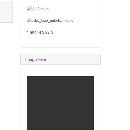
* §6 Nr.4 StBerG
Image-Film