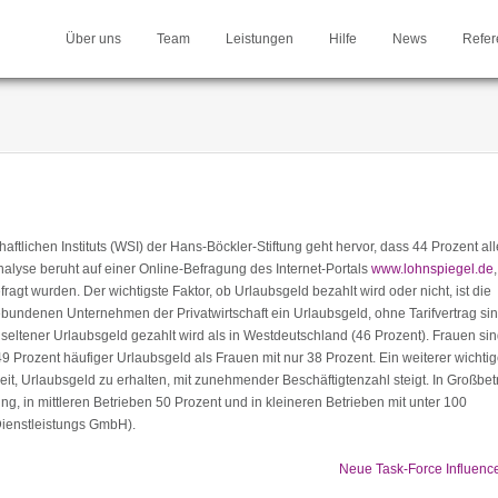
Über uns
Team
Leistungen
Hilfe
News
Refer
ftlichen Instituts (WSI) der Hans-Böckler-Stiftung geht hervor, dass 44 Prozent all
alyse beruht auf einer Online-Befragung des Internet-Portals
www.lohnspiegel.de
agt wurden. Der wichtigste Faktor, ob Urlaubsgeld bezahlt wird oder nicht, ist die
gebundenen Unternehmen der Privatwirtschaft ein Urlaubsgeld, ohne Tarifvertrag si
seltener Urlaubsgeld gezahlt wird als in Westdeutschland (46 Prozent). Frauen si
9 Prozent häufiger Urlaubsgeld als Frauen mit nur 38 Prozent. Ein weiterer wichtig
it, Urlaubsgeld zu erhalten, mit zunehmender Beschäftigtenzahl steigt. In Großbet
g, in mittleren Betrieben 50 Prozent und in kleineren Betrieben mit unter 100
Dienstleistungs GmbH).
Neue Task-Force Influenc