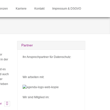
enzen
Karriere
Kontakt
Impressum & DSGVO
Partner
er
Ihr Ansprechpartner für Datenschutz:
, in der
nd es
nd auch
Wir arbeiten mit:
er
rieben
Wir sind Mitglied im:
er