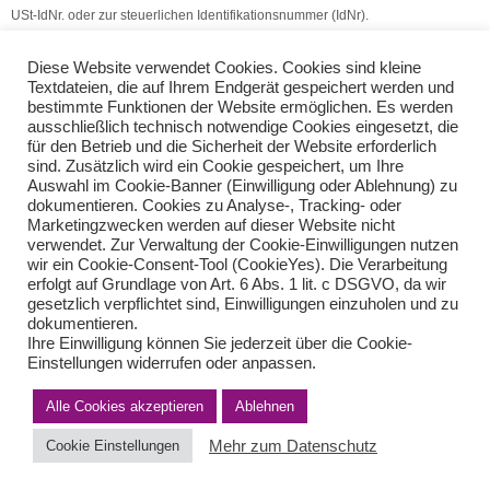
USt-IdNr. oder zur steuerlichen Identifikationsnummer (IdNr).
(Quelle: V.S.H. Dienstleistungs GmbH)
Diese Website verwendet Cookies. Cookies sind kleine
Textdateien, die auf Ihrem Endgerät gespeichert werden und
Umsatzsteuer: Geldspielautomaten
bestimmte Funktionen der Website ermöglichen. Es werden
ausschließlich technisch notwendige Cookies eingesetzt, die
Pauschbeträge für unentgeltliche Wertabgaben
für den Betrieb und die Sicherheit der Website erforderlich
sind. Zusätzlich wird ein Cookie gespeichert, um Ihre
Auswahl im Cookie-Banner (Einwilligung oder Ablehnung) zu
Teilen Sie diese Nachricht mit Ihren Freunden oder Kollegen
dokumentieren. Cookies zu Analyse-, Tracking- oder
Marketingzwecken werden auf dieser Website nicht
verwendet. Zur Verwaltung der Cookie-Einwilligungen nutzen
wir ein Cookie-Consent-Tool (CookieYes). Die Verarbeitung
erfolgt auf Grundlage von Art. 6 Abs. 1 lit. c DSGVO, da wir
gesetzlich verpflichtet sind, Einwilligungen einzuholen und zu
dokumentieren.
Ihre Einwilligung können Sie jederzeit über die Cookie-
Einstellungen widerrufen oder anpassen.
Impressum
Haftungsausschluss
Datenschutzerklärung nach DSGVO
Alle Cookies akzeptieren
Ablehnen
Kontakt
Mehr zum Datenschutz
Cookie Einstellungen
© von Herder Management GmbH 2024 I * § 6 Nr.4 StBerG