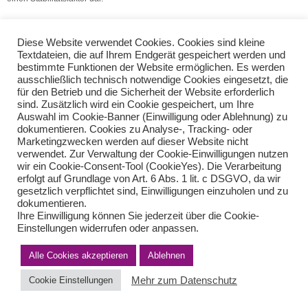
(Quelle: V.S.H. Dienstleistungs GmbH)
Diese Website verwendet Cookies. Cookies sind kleine
Veräußerung und gleichzeitige Verpachtung
Textdateien, die auf Ihrem Endgerät gespeichert werden und
bestimmte Funktionen der Website ermöglichen. Es werden
Berichtigung des Vorsteuerabzugs
ausschließlich technisch notwendige Cookies eingesetzt, die
für den Betrieb und die Sicherheit der Website erforderlich
sind. Zusätzlich wird ein Cookie gespeichert, um Ihre
Teilen Sie diese Nachricht mit Ihren Freunden oder Kollegen
Auswahl im Cookie-Banner (Einwilligung oder Ablehnung) zu
dokumentieren. Cookies zu Analyse-, Tracking- oder
Marketingzwecken werden auf dieser Website nicht
verwendet. Zur Verwaltung der Cookie-Einwilligungen nutzen
wir ein Cookie-Consent-Tool (CookieYes). Die Verarbeitung
erfolgt auf Grundlage von Art. 6 Abs. 1 lit. c DSGVO, da wir
gesetzlich verpflichtet sind, Einwilligungen einzuholen und zu
dokumentieren.
Ihre Einwilligung können Sie jederzeit über die Cookie-
Einstellungen widerrufen oder anpassen.
Impressum
Haftungsausschluss
Datenschutzerklärung nach DSGVO
Alle Cookies akzeptieren
Kontakt
Ablehnen
© von Herder Management GmbH 2024 I * § 6 Nr.4 StBerG
Mehr zum Datenschutz
Cookie Einstellungen