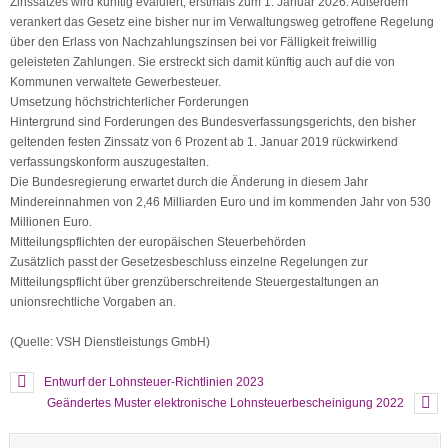
Zinssatzes wird künftig evaluiert, erstmals zum 1. Januar 2026. Außerdem
verankert das Gesetz eine bisher nur im Verwaltungsweg getroffene Regelung
über den Erlass von Nachzahlungszinsen bei vor Fälligkeit freiwillig
geleisteten Zahlungen. Sie erstreckt sich damit künftig auch auf die von
Kommunen verwaltete Gewerbesteuer.
Umsetzung höchstrichterlicher Forderungen
Hintergrund sind Forderungen des Bundesverfassungsgerichts, den bisher
geltenden festen Zinssatz von 6 Prozent ab 1. Januar 2019 rückwirkend
verfassungskonform auszugestalten.
Die Bundesregierung erwartet durch die Änderung in diesem Jahr
Mindereinnahmen von 2,46 Milliarden Euro und im kommenden Jahr von 530
Millionen Euro.
Mitteilungspflichten der europäischen Steuerbehörden
Zusätzlich passt der Gesetzesbeschluss einzelne Regelungen zur
Mitteilungspflicht über grenzüberschreitende Steuergestaltungen an
unionsrechtliche Vorgaben an.
(Quelle: VSH Dienstleistungs GmbH)
Entwurf der Lohnsteuer-Richtlinien 2023
Geändertes Muster elektronische Lohnsteuerbescheinigung 2022