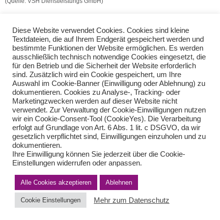
(Quelle: VSH Dienstleistungs GmbH)
GmbH-Anteile als Arbeitslohn
Diese Website verwendet Cookies. Cookies sind kleine
Bilanzierung von Provisionsvorauszahlungen
Textdateien, die auf Ihrem Endgerät gespeichert werden und
bestimmte Funktionen der Website ermöglichen. Es werden
ausschließlich technisch notwendige Cookies eingesetzt, die
Teilen Sie diese Nachricht mit Ihren Freunden oder Kollegen
für den Betrieb und die Sicherheit der Website erforderlich
sind. Zusätzlich wird ein Cookie gespeichert, um Ihre
Auswahl im Cookie-Banner (Einwilligung oder Ablehnung) zu
dokumentieren. Cookies zu Analyse-, Tracking- oder
Marketingzwecken werden auf dieser Website nicht
verwendet. Zur Verwaltung der Cookie-Einwilligungen nutzen
wir ein Cookie-Consent-Tool (CookieYes). Die Verarbeitung
erfolgt auf Grundlage von Art. 6 Abs. 1 lit. c DSGVO, da wir
gesetzlich verpflichtet sind, Einwilligungen einzuholen und zu
dokumentieren.
Ihre Einwilligung können Sie jederzeit über die Cookie-
Impressum
Haftungsausschluss
Datenschutzerklärung nach DSGVO
Einstellungen widerrufen oder anpassen.
Kontakt
© von Herder Management GmbH 2024 I * § 6 Nr.4 StBerG
Alle Cookies akzeptieren
Ablehnen
Mehr zum Datenschutz
Cookie Einstellungen