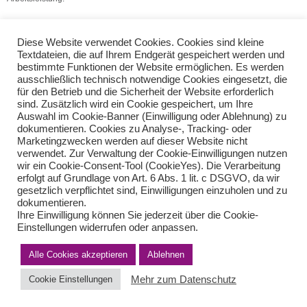
(Quelle: V.S.H. Dienstleistungs GmbH)
Diese Website verwendet Cookies. Cookies sind kleine
Steuerneutrale Übertragung des Gewerbebetriebs
Textdateien, die auf Ihrem Endgerät gespeichert werden und
bestimmte Funktionen der Website ermöglichen. Es werden
Kopie einer Rechnungskopie
ausschließlich technisch notwendige Cookies eingesetzt, die
für den Betrieb und die Sicherheit der Website erforderlich
sind. Zusätzlich wird ein Cookie gespeichert, um Ihre
Teilen Sie diese Nachricht mit Ihren Freunden oder Kollegen
Auswahl im Cookie-Banner (Einwilligung oder Ablehnung) zu
dokumentieren. Cookies zu Analyse-, Tracking- oder
Marketingzwecken werden auf dieser Website nicht
verwendet. Zur Verwaltung der Cookie-Einwilligungen nutzen
wir ein Cookie-Consent-Tool (CookieYes). Die Verarbeitung
erfolgt auf Grundlage von Art. 6 Abs. 1 lit. c DSGVO, da wir
gesetzlich verpflichtet sind, Einwilligungen einzuholen und zu
dokumentieren.
Ihre Einwilligung können Sie jederzeit über die Cookie-
Einstellungen widerrufen oder anpassen.
Impressum
Haftungsausschluss
Datenschutzerklärung nach DSGVO
Alle Cookies akzeptieren
Kontakt
Ablehnen
© von Herder Management GmbH 2024 I * § 6 Nr.4 StBerG
Mehr zum Datenschutz
Cookie Einstellungen