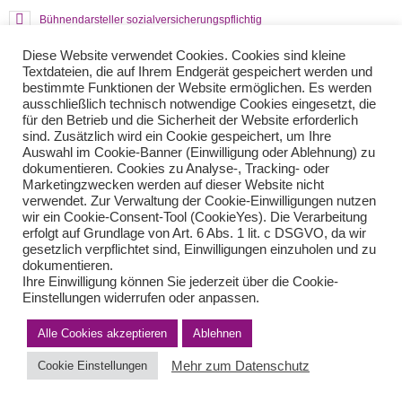
Bühnendarsteller sozialversicherungspflichtig
Nachforderung aufgrund Zollfeststellungen
Diese Website verwendet Cookies. Cookies sind kleine
Textdateien, die auf Ihrem Endgerät gespeichert werden und
bestimmte Funktionen der Website ermöglichen. Es werden
Teilen Sie diese Nachricht mit Ihren Freunden oder Kollegen
ausschließlich technisch notwendige Cookies eingesetzt, die
für den Betrieb und die Sicherheit der Website erforderlich
sind. Zusätzlich wird ein Cookie gespeichert, um Ihre
Auswahl im Cookie-Banner (Einwilligung oder Ablehnung) zu
dokumentieren. Cookies zu Analyse-, Tracking- oder
Marketingzwecken werden auf dieser Website nicht
verwendet. Zur Verwaltung der Cookie-Einwilligungen nutzen
wir ein Cookie-Consent-Tool (CookieYes). Die Verarbeitung
erfolgt auf Grundlage von Art. 6 Abs. 1 lit. c DSGVO, da wir
gesetzlich verpflichtet sind, Einwilligungen einzuholen und zu
dokumentieren.
Impressum
Haftungsausschluss
Datenschutzerklärung nach DSGVO
Ihre Einwilligung können Sie jederzeit über die Cookie-
Kontakt
Einstellungen widerrufen oder anpassen.
© von Herder Management GmbH 2024 I * § 6 Nr.4 StBerG
Alle Cookies akzeptieren
Ablehnen
Mehr zum Datenschutz
Cookie Einstellungen