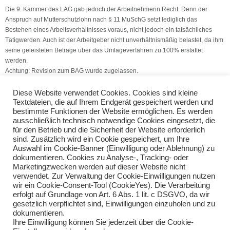
Die 9. Kammer des LAG gab jedoch der Arbeitnehmerin Recht. Denn der
Anspruch auf Mutterschutzlohn nach § 11 MuSchG setzt lediglich das
Bestehen eines Arbeitsverhältnisses voraus, nicht jedoch ein tatsächliches
Tätigwerden. Auch ist der Arbeitgeber nicht unverhältnismäßig belastet, da ihm
seine geleisteten Beträge über das Umlageverfahren zu 100% erstattet
werden.
Achtung: Revision zum BAG wurde zugelassen.
(Quelle: V.S.H. Dienstleistungs GmbH)
Diese Website verwendet Cookies. Cookies sind kleine
Textdateien, die auf Ihrem Endgerät gespeichert werden und
bestimmte Funktionen der Website ermöglichen. Es werden
Mietwagen und Taxi: 1-Prozent-Regelung – 17.10.2016
ausschließlich technisch notwendige Cookies eingesetzt, die
Vordruck 2017 bereits veröffentlicht – 31.10.2016
für den Betrieb und die Sicherheit der Website erforderlich
sind. Zusätzlich wird ein Cookie gespeichert, um Ihre
Auswahl im Cookie-Banner (Einwilligung oder Ablehnung) zu
Teilen Sie diese Nachricht mit Ihren Freunden oder Kollegen
dokumentieren. Cookies zu Analyse-, Tracking- oder
Marketingzwecken werden auf dieser Website nicht
verwendet. Zur Verwaltung der Cookie-Einwilligungen nutzen
wir ein Cookie-Consent-Tool (CookieYes). Die Verarbeitung
erfolgt auf Grundlage von Art. 6 Abs. 1 lit. c DSGVO, da wir
gesetzlich verpflichtet sind, Einwilligungen einzuholen und zu
dokumentieren.
Ihre Einwilligung können Sie jederzeit über die Cookie-