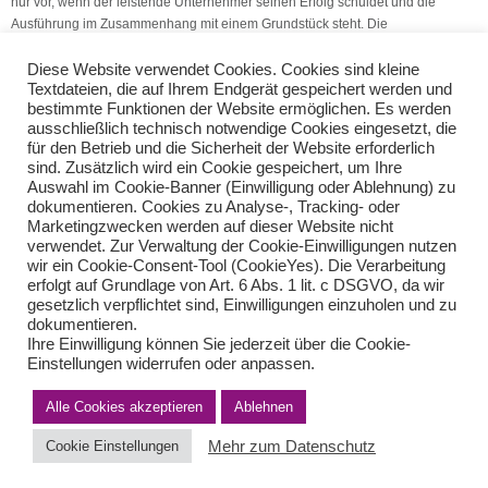
nur vor, wenn der leistende Unternehmer seinen Erfolg schuldet und die
Ausführung im Zusammenhang mit einem Grundstück steht. Die
Personalgestellung ist davon abzugrenzen.
Diese Website verwendet Cookies. Cookies sind kleine
Textdateien, die auf Ihrem Endgerät gespeichert werden und
(Quelle: V.S.H. Dienstleistungs GmbH)
bestimmte Funktionen der Website ermöglichen. Es werden
ausschließlich technisch notwendige Cookies eingesetzt, die
Zuzahlung zu den Benzinkosten
Abstandszahlung – Arbeitslohn?
für den Betrieb und die Sicherheit der Website erforderlich
sind. Zusätzlich wird ein Cookie gespeichert, um Ihre
Auswahl im Cookie-Banner (Einwilligung oder Ablehnung) zu
Teilen Sie diese Nachricht mit Ihren Freunden oder Kollegen
dokumentieren. Cookies zu Analyse-, Tracking- oder
Marketingzwecken werden auf dieser Website nicht
verwendet. Zur Verwaltung der Cookie-Einwilligungen nutzen
wir ein Cookie-Consent-Tool (CookieYes). Die Verarbeitung
erfolgt auf Grundlage von Art. 6 Abs. 1 lit. c DSGVO, da wir
gesetzlich verpflichtet sind, Einwilligungen einzuholen und zu
dokumentieren.
Ihre Einwilligung können Sie jederzeit über die Cookie-
Einstellungen widerrufen oder anpassen.
Alle Cookies akzeptieren
Ablehnen
Impressum
Haftungsausschluss
Datenschutzerklärung nach DSGVO
Kontakt
Mehr zum Datenschutz
Cookie Einstellungen
© von Herder Management GmbH 2024 I * § 6 Nr.4 StBerG