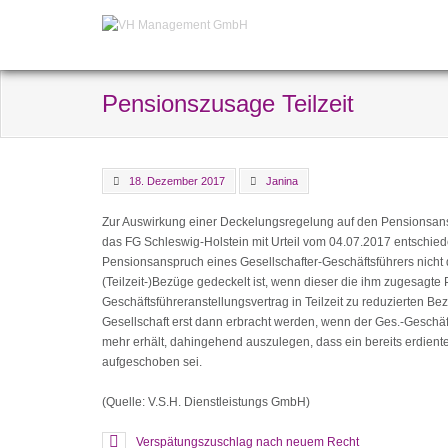
Pensionszusage Teilzeit
18. Dezember 2017
Janina
Zur Auswirkung einer Deckelungsregelung auf den Pensionsans
das FG Schleswig-Holstein mit Urteil vom 04.07.2017 entschieden
Pensionsanspruch eines Gesellschafter-Geschäftsführers nicht
(Teilzeit-)Bezüge gedeckelt ist, wenn dieser die ihm zugesagte
Geschäftsführeranstellungsvertrag in Teilzeit zu reduzierten B
Gesellschaft erst dann erbracht werden, wenn der Ges.-Geschä
mehr erhält, dahingehend auszulegen, dass ein bereits erdiente
aufgeschoben sei.
(Quelle: V.S.H. Dienstleistungs GmbH)
Verspätungszuschlag nach neuem Recht