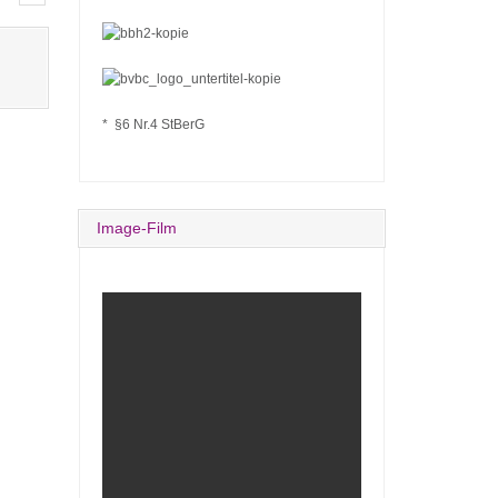
* §6 Nr.4 StBerG
Image-Film