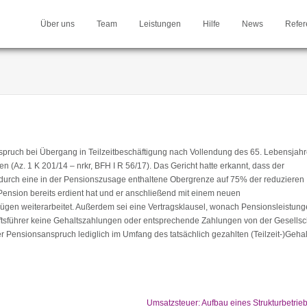
Über uns
Team
Leistungen
Hilfe
News
Refer
pruch bei Übergang in Teilzeitbeschäftigung nach Vollendung des 65. Lebensjahr
 (Az. 1 K 201/14 – nrkr, BFH I R 56/17). Das Gericht hatte erkannt, dass der
 durch eine in der Pensionszusage enthaltene Obergrenze auf 75% der reduzieren
 Pension bereits erdient hat und er anschließend mit einem neuen
ezügen weiterarbeitet. Außerdem sei eine Vertragsklausel, wonach Pensionsleistung
ftsführer keine Gehaltszahlungen oder entsprechende Zahlungen von der Gesellsc
r Pensionsanspruch lediglich im Umfang des tatsächlich gezahlten (Teilzeit-)Gehal
Umsatzsteuer: Aufbau eines Strukturbetrie