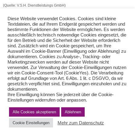
(Quelle: V.S.H. Dienstleistungs GmbH)
Pensionszusage Teilzeit
Besteuerung von Zeitwertkonten
Diese Website verwendet Cookies. Cookies sind kleine
Textdateien, die auf Ihrem Endgerät gespeichert werden und
bestimmte Funktionen der Website ermöglichen. Es werden
ausschließlich technisch notwendige Cookies eingesetzt, die
Teilen Sie diese Nachricht mit Ihren Freunden oder Kollegen
für den Betrieb und die Sicherheit der Website erforderlich
sind. Zusätzlich wird ein Cookie gespeichert, um Ihre
Auswahl im Cookie-Banner (Einwilligung oder Ablehnung) zu
dokumentieren. Cookies zu Analyse-, Tracking- oder
Marketingzwecken werden auf dieser Website nicht
verwendet. Zur Verwaltung der Cookie-Einwilligungen nutzen
wir ein Cookie-Consent-Tool (CookieYes). Die Verarbeitung
erfolgt auf Grundlage von Art. 6 Abs. 1 lit. c DSGVO, da wir
gesetzlich verpflichtet sind, Einwilligungen einzuholen und zu
dokumentieren.
Impressum
Haftungsausschluss
Datenschutzerklärung nach DSGVO
Ihre Einwilligung können Sie jederzeit über die Cookie-
Kontakt
Einstellungen widerrufen oder anpassen.
© von Herder Management GmbH 2024 I * § 6 Nr.4 StBerG
Alle Cookies akzeptieren
Ablehnen
Mehr zum Datenschutz
Cookie Einstellungen