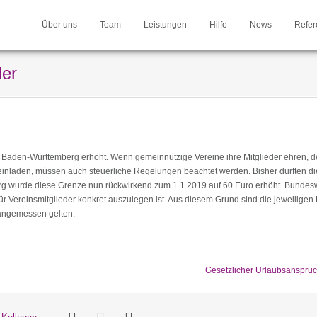
Über uns
Team
Leistungen
Hilfe
News
Refer
der
 Baden-Württemberg erhöht. Wenn gemeinnützige Vereine ihre Mitglieder ehren, d
inladen, müssen auch steuerliche Regelungen beachtet werden. Bisher durften di
 wurde diese Grenze nun rückwirkend zum 1.1.2019 auf 60 Euro erhöht. Bundeswe
r Vereinsmitglieder konkret auszulegen ist. Aus diesem Grund sind die jeweiligen
 angemessen gelten.
Gesetzlicher Urlaubsanspru