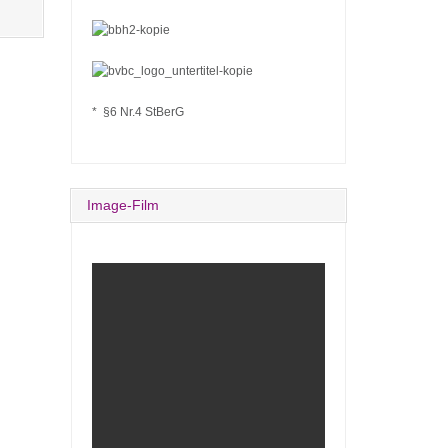
* §6 Nr.4 StBerG
Image-Film